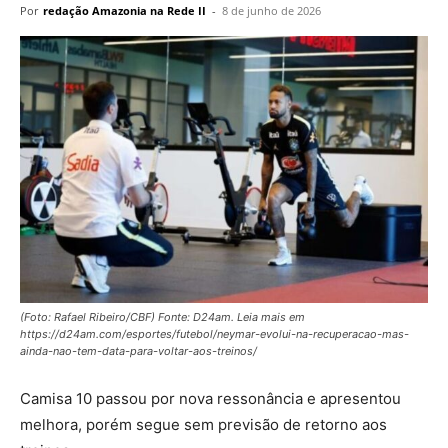
Por
redação Amazonia na Rede II
-
8 de junho de 2026
(Foto: Rafael Ribeiro/CBF) Fonte: D24am. Leia mais em
https://d24am.com/esportes/futebol/neymar-evolui-na-recuperacao-mas-
ainda-nao-tem-data-para-voltar-aos-treinos/
Camisa 10 passou por nova ressonância e apresentou
melhora, porém segue sem previsão de retorno aos