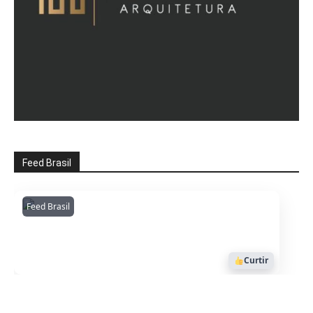
Feed Brasil
Feed Brasil
Amazonianarede
1053
Curtir