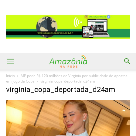
Início
MP pede R$ 120 milhões de Virginia por publicidade de apostas
em jogo da Copa
virginia_copa_deportada_d24am
virginia_copa_deportada_d24am