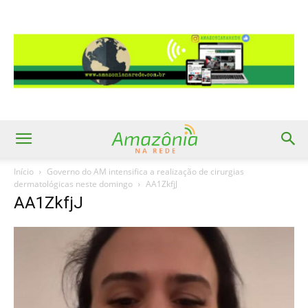
Início
Governo do AM intensifica a realização de cirurgias
dermatológicas neste domingo
AA1ZkfjJ
AA1ZkfjJ