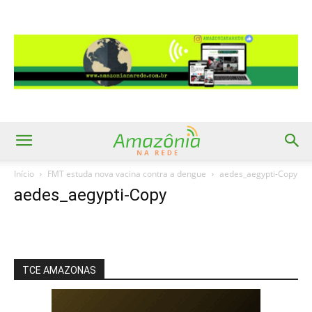
Início
FMT estuda nova vacina contra a dengue
aedes_aegypti-Copy
aedes_aegypti-Copy
TCE AMAZONAS