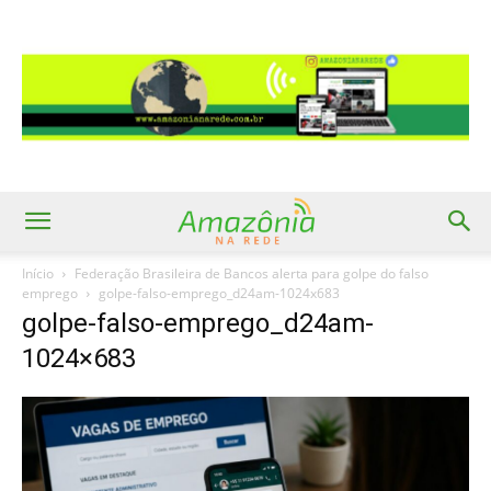
Início
Federação Brasileira de Bancos alerta para golpe do falso
emprego
golpe-falso-emprego_d24am-1024x683
golpe-falso-emprego_d24am-
1024×683