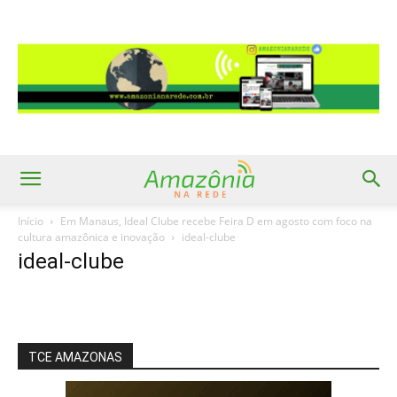
Início
Em Manaus, Ideal Clube recebe Feira D em agosto com foco na
cultura amazônica e inovação
ideal-clube
ideal-clube
TCE AMAZONAS