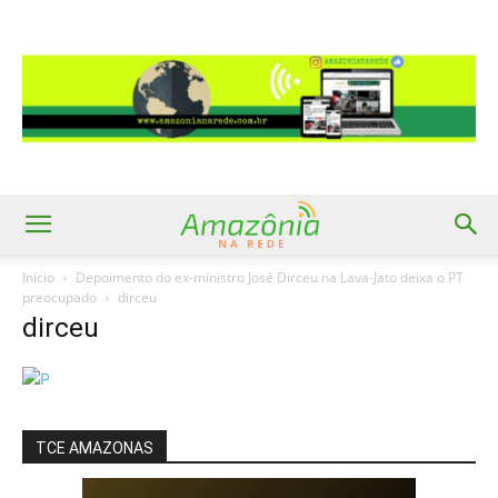
Início
Depoimento do ex-ministro José Dirceu na Lava-Jato deixa o PT
preocupado
dirceu
dirceu
TCE AMAZONAS