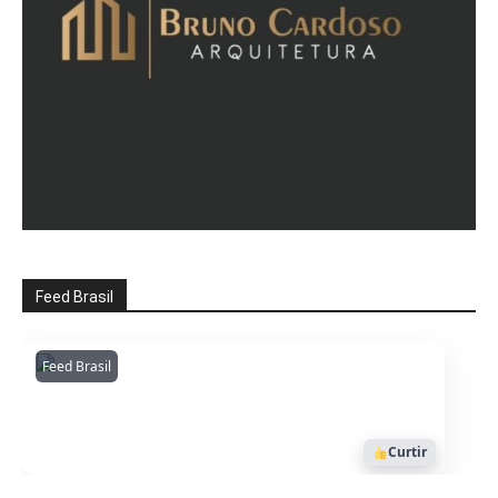
Feed Brasil
Feed Brasil
Amazonianarede
1053
Curtir