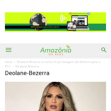
Início
Deolane Bezerra se torna ré por lavagem de dinheiro para o
PCC
Deolane-Bezerra
Deolane-Bezerra