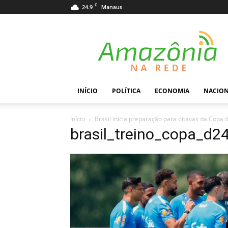
C
24.9
Manaus
Amazônia
na
Rede
INÍCIO
POLÍTICA
ECONOMIA
NACIO
Início
Brasil inicia preparação para oitavas da Cop
brasil_treino_copa_d