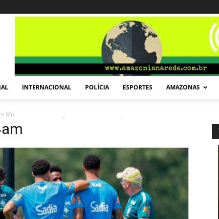
NAL
INTERNACIONAL
POLÍCIA
ESPORTES
AMAZONAS
a do Mundo contra Noruega
brasil_treino_copa_d24am
24am