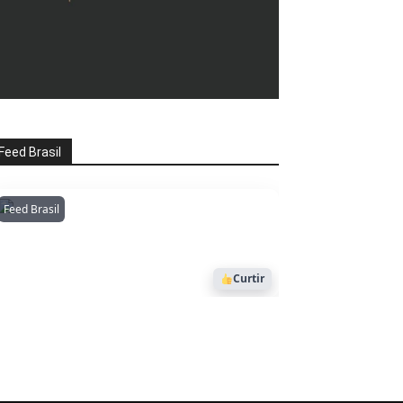
Feed Brasil
Feed Brasil
Amazonianarede
1053
Curtir