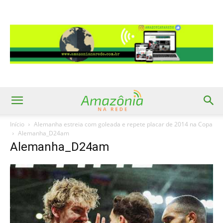
Início
Alemanha estreia com goleada e repete placar de 2014 na Copa
Alemanha_D24am
Alemanha_D24am