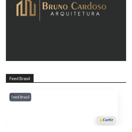
Feed Brasil
Feed Brasil
Amazonianarede
1053
Curtir