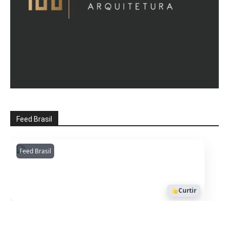
Feed Brasil
Feed Brasil
Amazonianarede
1053
Curtir