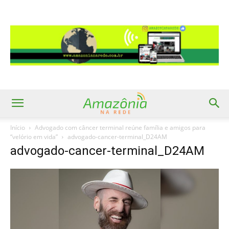
Início
Advogado com câncer terminal reúne família e amigos para
“velório em vida”
advogado-cancer-terminal_D24AM
advogado-cancer-terminal_D24AM