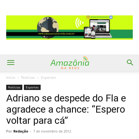
Início
Notícias
Esportes
Notícias
Esportes
Adriano se despede do Fla e
agradece a chance: “Espero
voltar para cá”
Por
Redação
-
7 de novembro de 2012